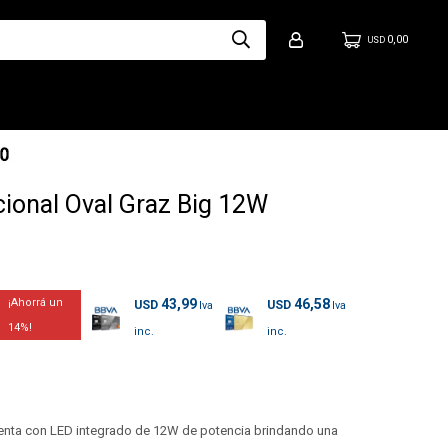
0,00
USD
cional Oval Graz Big 12W
43,99
46,58
USD
USD
14
cuenta con LED integrado de 12W de potencia brindando una