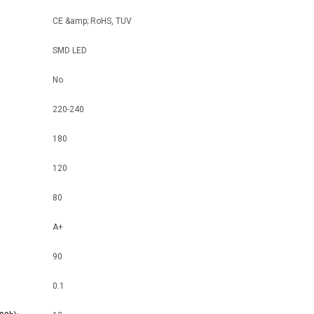
CE &amp; RoHS, TUV
SMD LED
No
220-240
180
120
80
A+
90
0.1