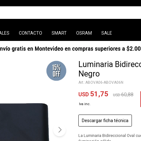
ALES
CONTACTO
SMART
OSRAM
SALE
Luminaria Bidirec
Negro
ABOVA06-ABOVA06N
51,75
USD
60,88
USD
Descargar ficha técnica
La Luminaria Bidireccional Oval 