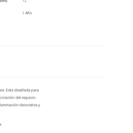
00h)
12
1 Año
ores. Esta diseñada para
ecoración del espacio
luminación decorativa y
a.