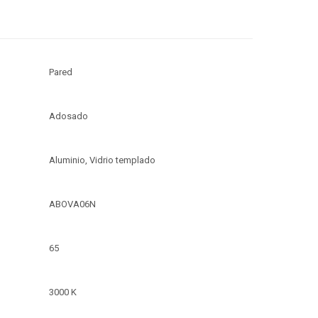
Pared
Adosado
Aluminio, Vidrio templado
ABOVA06N
65
3000 K