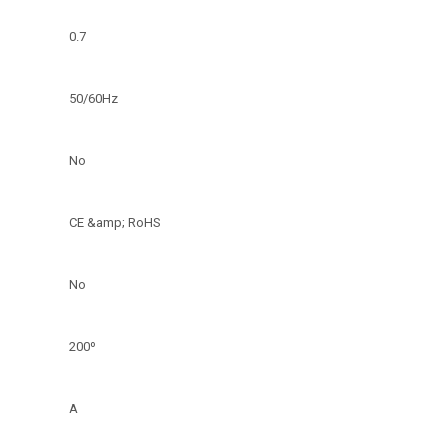
0.7
50/60Hz
No
CE &amp; RoHS
No
200º
A