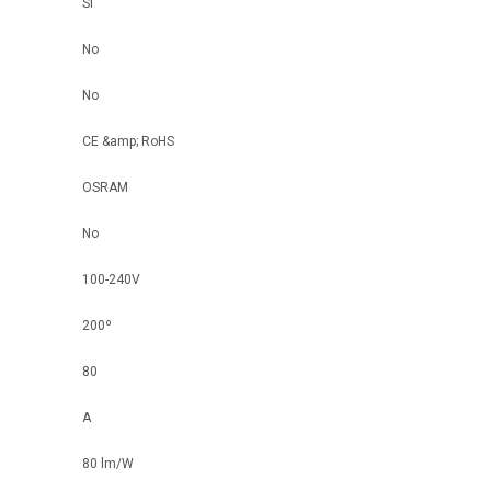
Si
No
No
CE &amp; RoHS
OSRAM
No
100-240V
200º
80
A
80 lm/W