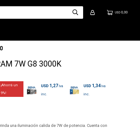
0,00
USD
RAM 7W G8 3000K
1,27
1,34
USD
USD
9
nda una iluminación calida de 7W de potencia. Cuenta con