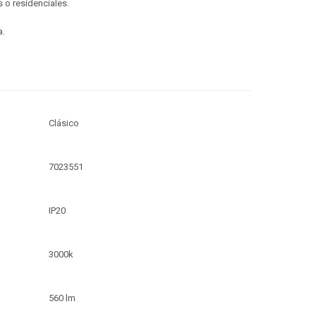
 o residenciales.
a.
Clásico
7023551
IP20
3000k
560 lm