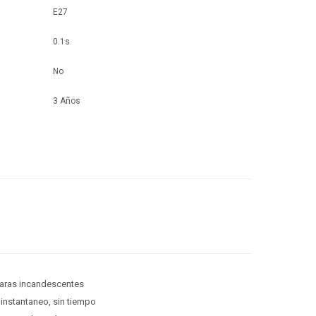
E27
0.1s
No
3 Años
paras incandescentes
instantaneo, sin tiempo