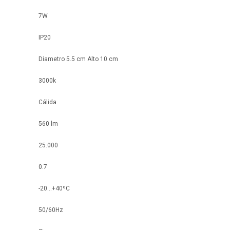
7W
IP20
Diametro 5.5 cm Alto 10 cm
3000k
Cálida
560 lm
25.000
0.7
-20...+40ºC
50/60Hz