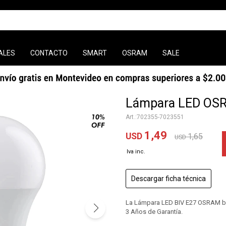
ALES
CONTACTO
SMART
OSRAM
SALE
Lámpara LED OS
702355-7023551
1,49
USD
1,65
USD
Descargar ficha técnica
La Lámpara LED BIV E27 OSRAM bri
3 Años de Garantía.