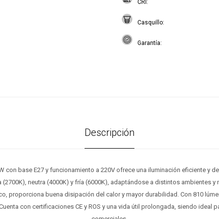
CRI
Casquillo
Garantía
Descripción
con base E27 y funcionamiento a 220V ofrece una iluminación eficiente y de f
a (2700K), neutra (4000K) y fría (6000K), adaptándose a distintos ambientes 
ico, proporciona buena disipación del calor y mayor durabilidad. Con 810 lúme
. Cuenta con certificaciones CE y ROS y una vida útil prolongada, siendo ideal
comerciales.