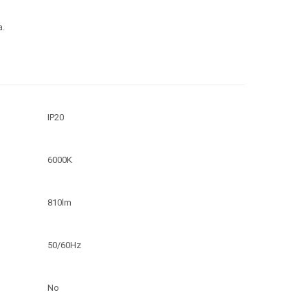
a.
IP20
6000K
810lm
50/60Hz
No