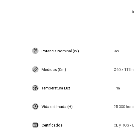
I
Potencia Nominal (W)
9W
Medidas (Cm)
Ø60 x 117
Temperatura Luz
Fria
Vida estimada (H)
25.000 hora
Certificados
CE y ROS - L