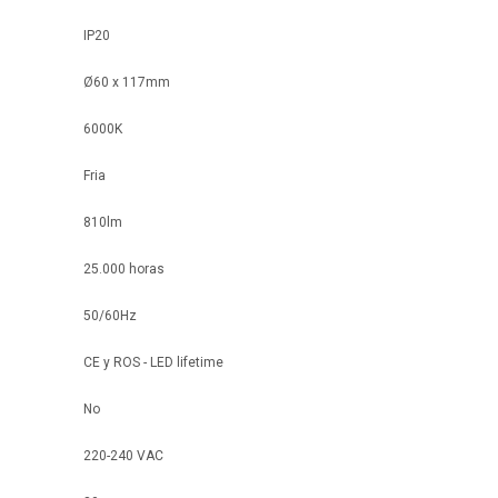
IP20
Ø60 x 117mm
6000K
Fria
810lm
25.000 horas
50/60Hz
CE y ROS - LED lifetime
No
220-240 VAC