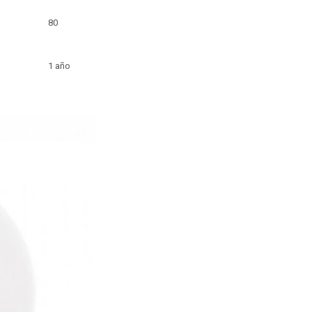
80
1 año