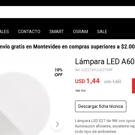
ALES
CONTACTO
SMART
OSRAM
SALE
Lámpara LED A60 
LLE2709-LLE2709F
1,44
USD
1,60
USD
Descargar ficha técnica
Lámpara LED E27 de 9W con opción 
iluminación eficiente, excelente re
todo tipo de ambientes.