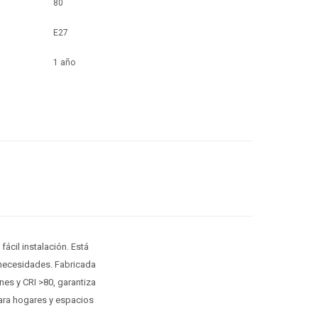
80
E27
1 año
ácil instalación. Está
y necesidades. Fabricada
nes y CRI >80, garantiza
 para hogares y espacios