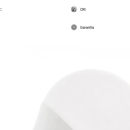
C
CRI
Garantía