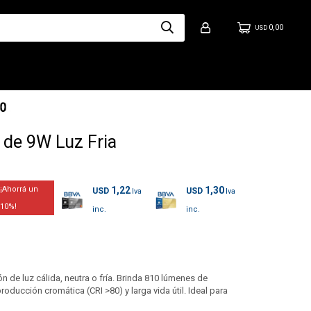
0,00
USD
de 9W Luz Fria
1,22
1,30
USD
USD
10
de luz cálida, neutra o fría. Brinda 810 lúmenes de
producción cromática (CRI >80) y larga vida útil. Ideal para