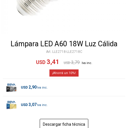
Lámpara LED A60 18W Luz Cálida
LLE2718-LLE2718C
3,41
USD
3,79
USD
10
2,90
USD
3,07
USD
Descargar ficha técnica