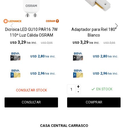
Dicroica LED GU10 PAR16 7W
Adaptador para Riel 180°
110º Luz Cálida OSRAM
Blanco
3,29
3,29
USD
3,66
USD
3,66
USD
USD
2,80
2,80
USD
USD
2,96
2,96
USD
USD
+
EN STOCK
CONSULTAR STOCK
-
CONSULTAR
CASA CENTRAL CARRASCO