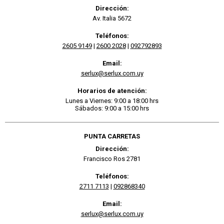
Dirección:
Av. Italia 5672
Teléfonos:
2605 9149
|
2600 2028
|
092792893
Email:
serlux@serlux.com.uy
Horarios de atención:
Lunes a Viernes: 9:00 a 18:00 hrs
Sábados: 9:00 a 15:00 hrs
PUNTA CARRETAS
Dirección:
Francisco Ros 2781
Teléfonos:
2711 7113
|
092868340
Email:
serlux@serlux.com.uy