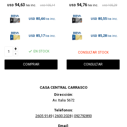
94,63
94,76
USD
105,14
USD
105,29
USD
USD
80,44
80,55
USD
USD
85,17
85,28
USD
USD
+
EN STOCK
CONSULTAR STOCK
-
CONSULTAR
CASA CENTRAL CARRASCO
Dirección:
Av. Italia 5672
Teléfonos:
2605 9149
|
2600 2028
|
092792893
Email: