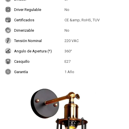
Driver Regulable
No
Certificados
CE &amp; RoHS, TUV
Dimerizable
No
Tensión Nominal
220 VAC
Angulo de Apertura (º)
360°
Casquillo
E27
Garantía
1 Año