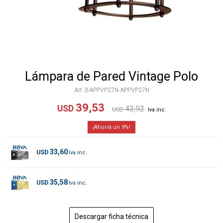
Lámpara de Pared Vintage Polo
BAPPVP27N-APPVP27N
39,53
USD
43,92
USD
9
33,60
USD
35,58
USD
Descargar ficha técnica