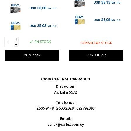
33,13
USD
33,08
USD
35,08
USD
35,03
USD
+
EN STOCK
CONSULTAR STOCK
-
CONSULTAR
CASA CENTRAL CARRASCO
Dirección:
Av. Italia 5672
Teléfonos:
2605 9149
|
2600 2028
|
092792893
Email:
serlux@serlux.com.uy