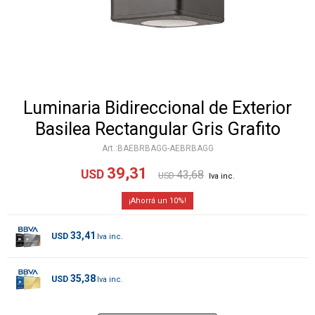
Luminaria Bidireccional de Exterior
Basilea Rectangular Gris Grafito
BAEBRBAGG-AEBRBAGG
39,31
USD
43,68
USD
10
33,41
USD
35,38
USD