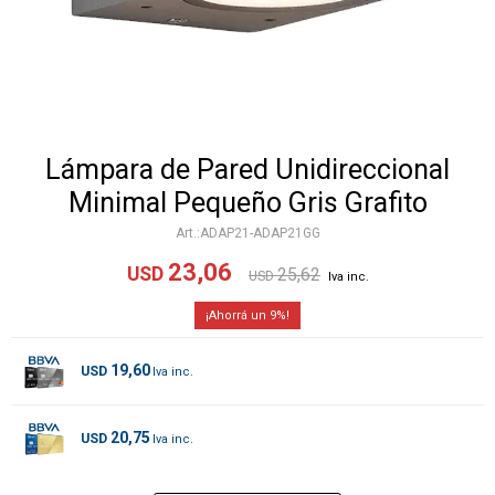
Lámpara de Pared Unidireccional
Minimal Pequeño Gris Grafito
ADAP21-ADAP21GG
23,06
USD
25,62
USD
9
19,60
USD
20,75
USD