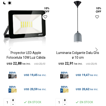
Proyector LED Apple
Luminaria Colgante Dalu Gris
Fotocelula 10W Luz Cálida
ø 10 cm
22,88
22,91
USD
25,43
USD
25,46
USD
USD
19,45
19,47
USD
USD
20,59
20,62
USD
USD
+
+
EN STOCK
EN STOCK
-
-