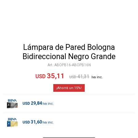
Lámpara de Pared Bologna
Bidireccional Negro Grande
ABOPB16-ABOPB16N
35,11
USD
41,31
USD
15
29,84
USD
31,60
USD