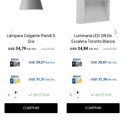
Lámpara Colgante Piendi S
Luminaria LED 2W De
Gris
Escalera Toronto Blanca
34,79
34,84
USD
40,93
USD
40,99
USD
USD
29,57
29,61
USD
USD
31,31
31,36
USD
USD
+
+
EN STOCK
EN STOCK
-
-