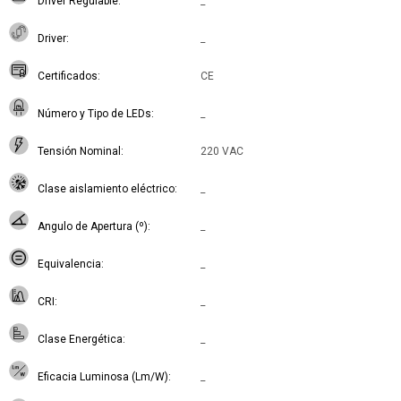
Driver Regulable
_
Driver
_
Certificados
CE
Número y Tipo de LEDs
_
Tensión Nominal
220 VAC
Clase aislamiento eléctrico
_
Angulo de Apertura (º)
_
Equivalencia
_
CRI
_
Clase Energética
_
Eficacia Luminosa (Lm/W)
_