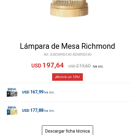
Lámpara de Mesa Richmond
BADMRB040-ADMRB040
197,64
USD
219,60
USD
10
167,99
USD
177,88
USD
Descargar ficha técnica