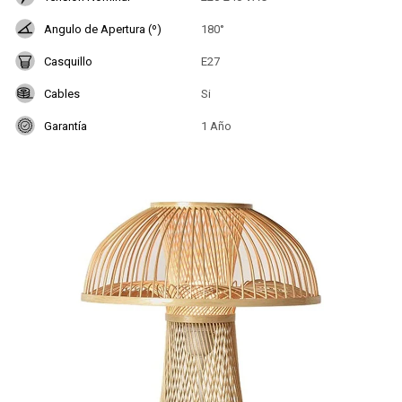
Angulo de Apertura (º)
180°
Casquillo
E27
Cables
Si
Garantía
1 Año