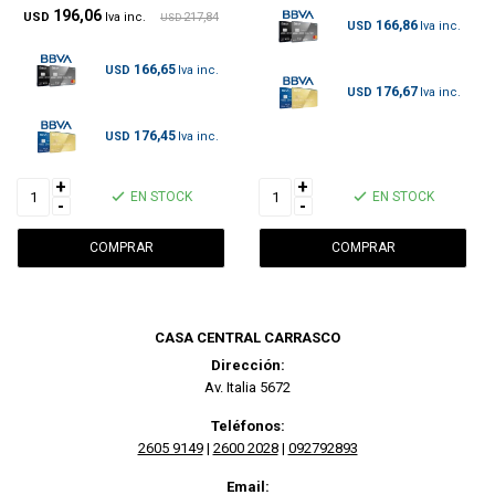
196,06
USD
217,84
USD
166,86
USD
166,65
USD
176,67
USD
176,45
USD
+
+
EN STOCK
EN STOCK
-
-
CASA CENTRAL CARRASCO
Dirección:
Av. Italia 5672
Teléfonos:
2605 9149
|
2600 2028
|
092792893
Email: