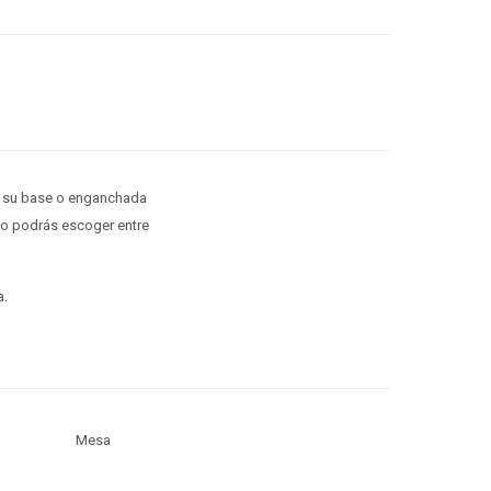
con su base o enganchada
do podrás escoger entre
a.
Mesa