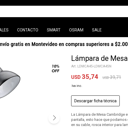
ALES
CONTACTO
SMART
OSRAM
SALE
Lámpara de Mesa
LDMCA45-LDMCA45N
35,74
USD
39,71
USD
Descargar ficha técnica
La Lámpara de Mesa Cambridge está
pantalla, esto hace que podamos dir
en su cable, rosca interior para l