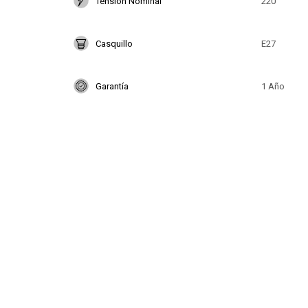
Tensión Nominal
220
Casquillo
E27
Garantía
1 Año