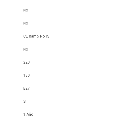
No
No
CE &amp; RoHS
No
220
180
E27
Si
1 Año