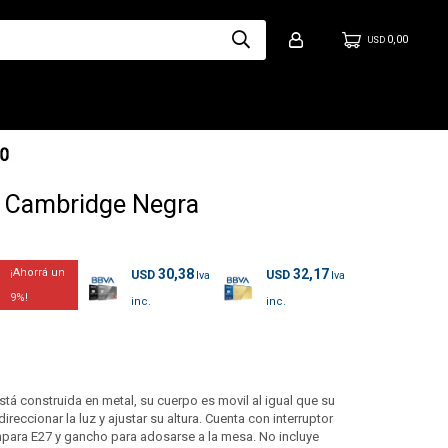
0,00
USD
 Cambridge Negra
30,38
32,17
USD
USD
9
 construida en metal, su cuerpo es movil al igual que su
eccionar la luz y ajustar su altura. Cuenta con interruptor
ampara E27 y gancho para adosarse a la mesa. No incluye