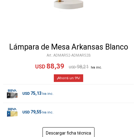
Lámpara de Mesa Arkansas Blanco
ADMAR52-ADMAR52B
88,39
USD
98,21
USD
9
75,13
USD
79,55
USD
Descargar ficha técnica