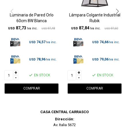
Luminaria de Pared Orlo
Lámpara Colgante Industrial
60cm 8W Blanca
Rubik
87,73
87,84
USD
97,48
USD
97,60
USD
USD
74,57
74,66
USD
USD
78,96
79,06
USD
USD
+
+
EN STOCK
EN STOCK
-
-
CASA CENTRAL CARRASCO
Dirección:
Av. Italia 5672