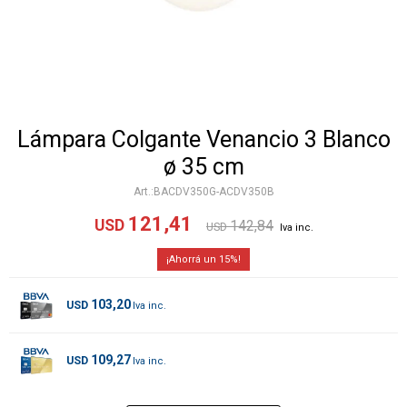
Lámpara Colgante Venancio 3 Blanco
ø 35 cm
BACDV350G-ACDV350B
121,41
USD
142,84
USD
15
103,20
USD
109,27
USD