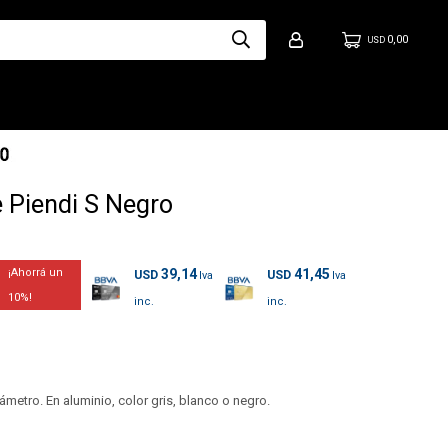
0,00
USD
 Piendi S Negro
39,14
41,45
USD
USD
10
metro. En aluminio, color gris, blanco o negro.