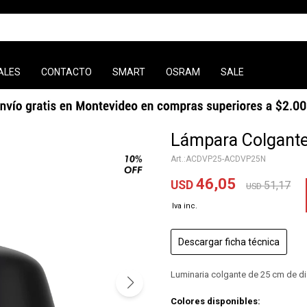
ALES
CONTACTO
SMART
OSRAM
SALE
Lámpara Colgante
ACDVP25-ACDVP25N
46,05
USD
51,17
USD
Descargar ficha técnica
Luminaria colgante de 25 cm de diá
Colores disponibles: