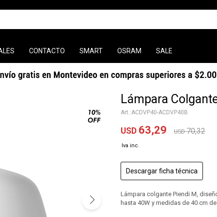
ALES
CONTACTO
SMART
OSRAM
SALE
Lámpara Colgante
ACDVP40-ACDVP40B
63,29
USD
70,32
USD
Descargar ficha técnica
Lámpara colgante Piendi M, diseñ
hasta 40W y medidas de 40 cm de 