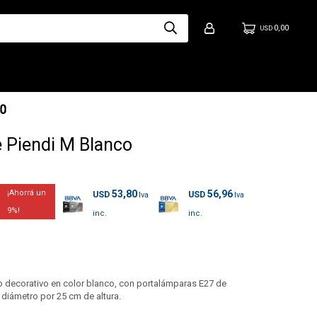
0,00
USD
 Piendi M Blanco
53,80
56,96
USD
USD
9
o decorativo en color blanco, con portalámparas E27 de
diámetro por 25 cm de altura.