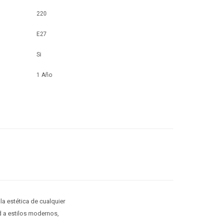
220
E27
Si
1 Año
la estética de cualquier
d a estilos modernos,