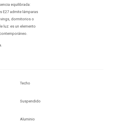
encia equilibrada:
ras E27 admite lámparas
ivings, dormitorios o
de luz: es un elemento
o contemporáneo.
a.
Techo
Suspendido
Aluminio