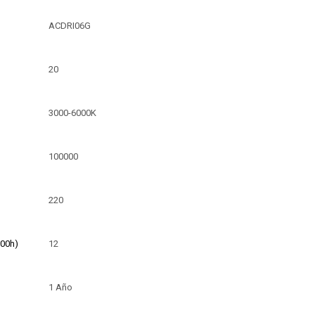
ACDRI06G
20
3000-6000K
100000
220
00h)
12
1 Año