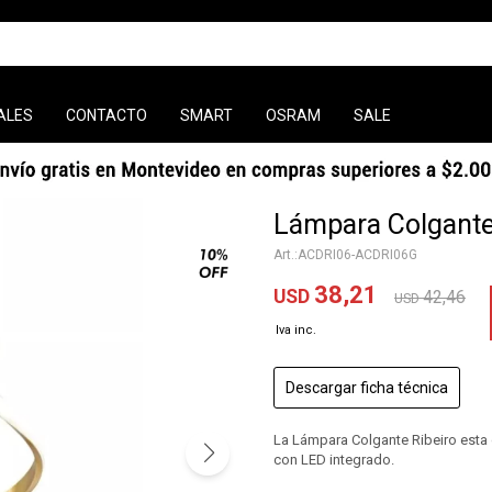
ALES
CONTACTO
SMART
OSRAM
SALE
Lámpara Colgante
ACDRI06-ACDRI06G
38,21
USD
42,46
USD
Descargar ficha técnica
La Lámpara Colgante Ribeiro esta 
con LED integrado.