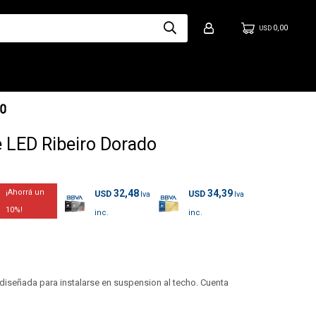
0,00
USD
 LED Ribeiro Dorado
32,48
34,39
USD
USD
10
diseñada para instalarse en suspension al techo. Cuenta