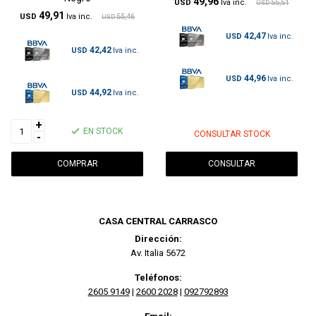
49,96
USD
55,51
USD
49,91
USD
55,46
USD
42,47
USD
42,42
USD
44,96
USD
44,92
USD
+
EN STOCK
CONSULTAR STOCK
-
CONSULTAR
CASA CENTRAL CARRASCO
Dirección:
Av. Italia 5672
Teléfonos:
2605 9149
|
2600 2028
|
092792893