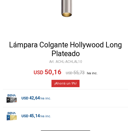
Lámpara Colgante Hollywood Long
Plateado
ACHL-ACHLAL10
50,16
USD
55,73
USD
9
42,64
USD
45,14
USD