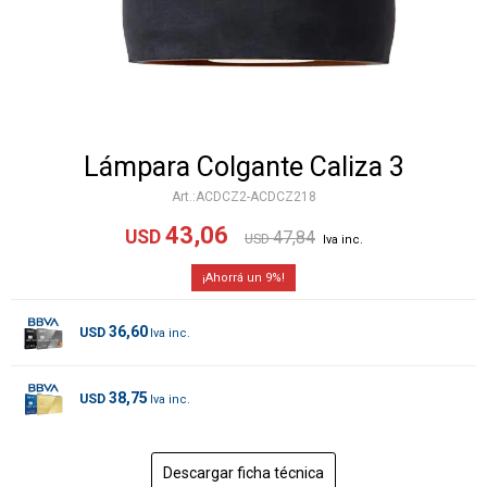
Lámpara Colgante Caliza 3
ACDCZ2-ACDCZ218
43,06
USD
47,84
USD
9
36,60
USD
38,75
USD
Descargar ficha técnica