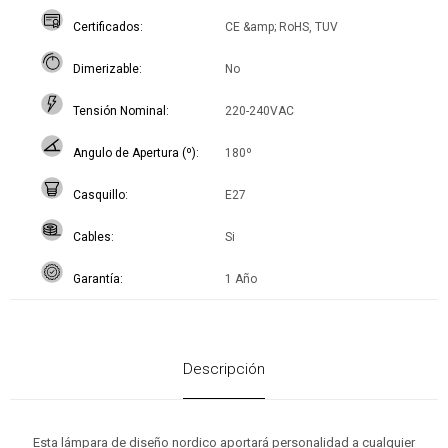
Certificados
CE &amp; RoHS, TUV
Dimerizable
No
Tensión Nominal
220-240VAC
Angulo de Apertura (º)
180º
Casquillo
E27
Cables
Si
Garantía
1 Año
Descripción
Esta lámpara de diseño nordico aportará personalidad a cualquier