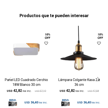
Productos que te pueden interesar
Panel LED Cuadrado Cerchio
Lámpara Colgante Kasa 2 ø
18W Blanco 30 cm
36 cm
42,82
42,82
USD
57,10
USD
47,58
USD
USD
36,40
36,40
USD
USD