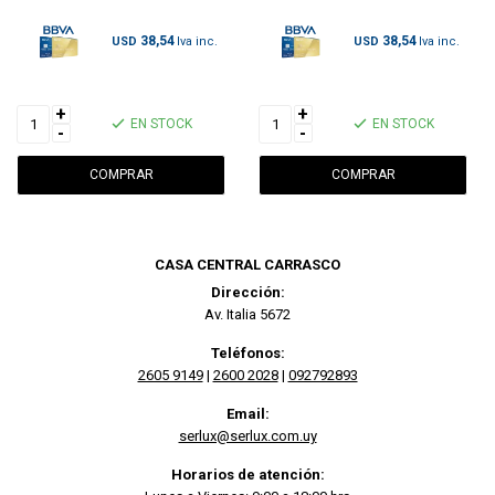
38,54
38,54
USD
USD
+
+
EN STOCK
EN STOCK
-
-
CASA CENTRAL CARRASCO
Dirección:
Av. Italia 5672
Teléfonos:
2605 9149
|
2600 2028
|
092792893
Email:
serlux@serlux.com.uy
Horarios de atención: