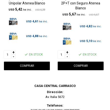
Unipolar Atenea Blanco
2P+T con Seguro Atenea
Blanco
5,42
USD
6,38
USD
5,67
USD
6,67
USD
4,61
USD
4,82
USD
4,88
USD
5,10
USD
+
+
EN STOCK
EN STOCK
-
-
CASA CENTRAL CARRASCO
Dirección:
Av. Italia 5672
Teléfonos: