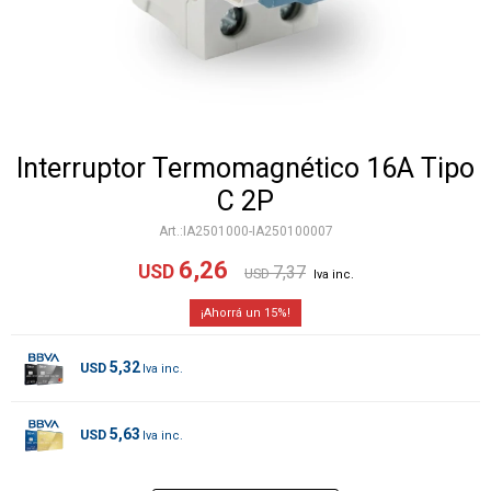
Interruptor Termomagnético 16A Tipo
C 2P
IA2501000-IA250100007
6,26
USD
7,37
USD
15
5,32
USD
5,63
USD