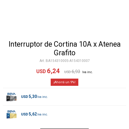
Interruptor de Cortina 10A x Atenea
Grafito
BA154310005-A154310007
6,24
USD
6,93
USD
9
5,30
USD
5,62
USD