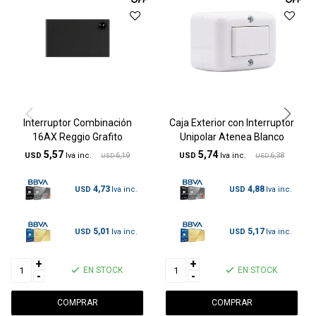
Interruptor Combinación
Caja Exterior con Interruptor
16AX Reggio Grafito
Unipolar Atenea Blanco
5,57
5,74
USD
6,19
USD
6,38
USD
USD
4,73
4,88
USD
USD
5,01
5,17
USD
USD
+
+
EN STOCK
EN STOCK
-
-