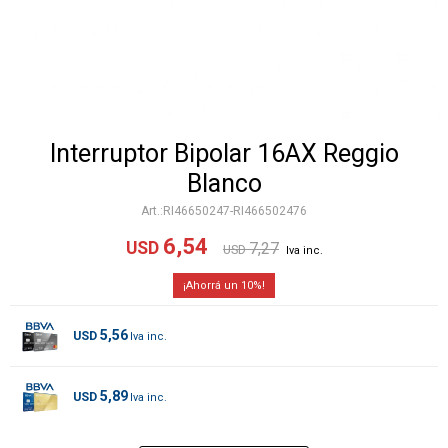
Interruptor Bipolar 16AX Reggio
Blanco
RI46650247-RI466502476
6,54
USD
7,27
USD
10
5,56
USD
5,89
USD