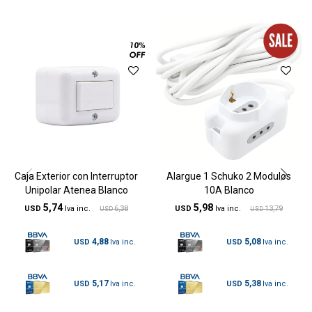
Caja Exterior con Interruptor
Alargue 1 Schuko 2 Modulos
Unipolar Atenea Blanco
10A Blanco
5,74
5,98
USD
6,38
USD
13,79
USD
USD
4,88
5,08
USD
USD
5,17
5,38
USD
USD