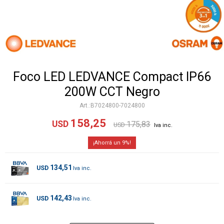
Foco LED LEDVANCE Compact IP66
200W CCT Negro
B7024800-7024800
158,25
USD
175,83
USD
9
134,51
USD
142,43
USD