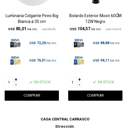
Luminaria Colgante Pireo Big
Bolardo Exterior Moon 60CM
Blanca ø 35 cm
12W Negro
85,01
104,57
USD
94,46
USD
116,19
USD
USD
72,26
88,88
USD
USD
76,51
94,11
USD
USD
+
+
EN STOCK
EN STOCK
-
-
CASA CENTRAL CARRASCO
Dirección: