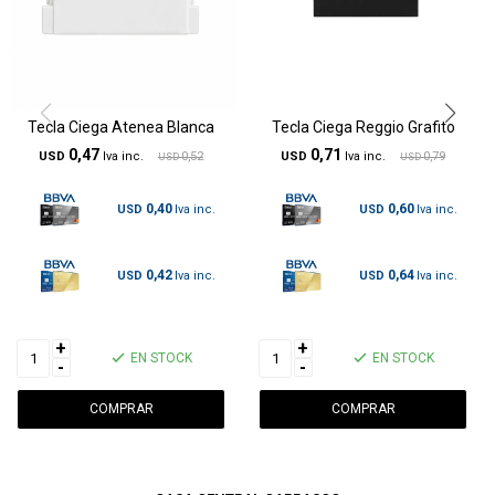
Tecla Ciega Atenea Blanca
Tecla Ciega Reggio Grafito
0,47
0,71
USD
0,52
USD
0,79
USD
USD
0,40
0,60
USD
USD
0,42
0,64
USD
USD
+
+
EN STOCK
EN STOCK
-
-