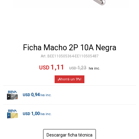
Ficha Macho 2P 10A Negra
BEE110505364-EE110505487
1,11
USD
1,23
USD
9
0,94
USD
1,00
USD
Descargar ficha técnica