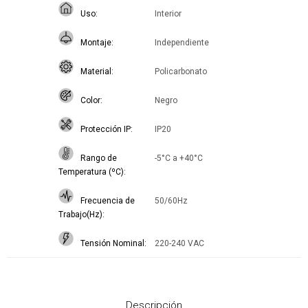
Uso
Interior
Montaje
Independiente
Material
Policarbonato
Color
Negro
Protección IP
IP20
Rango de
-5°C a +40°C
Temperatura (ºC)
Frecuencia de
50/60Hz
Trabajo(Hz)
Tensión Nominal
220-240 VAC
Descripción