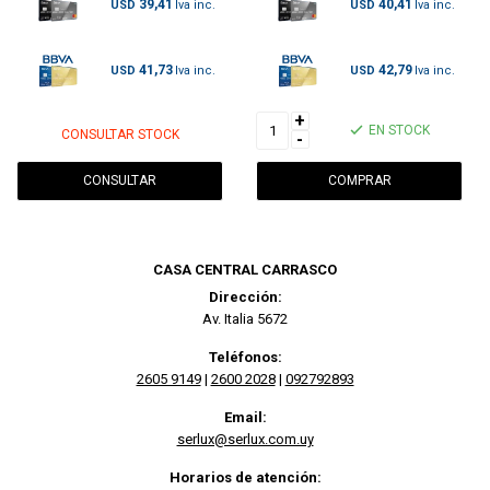
39,41
40,41
USD
USD
41,73
42,79
USD
USD
+
EN STOCK
CONSULTAR STOCK
-
CONSULTAR
CASA CENTRAL CARRASCO
Dirección:
Av. Italia 5672
Teléfonos:
2605 9149
|
2600 2028
|
092792893
Email:
serlux@serlux.com.uy
Horarios de atención: