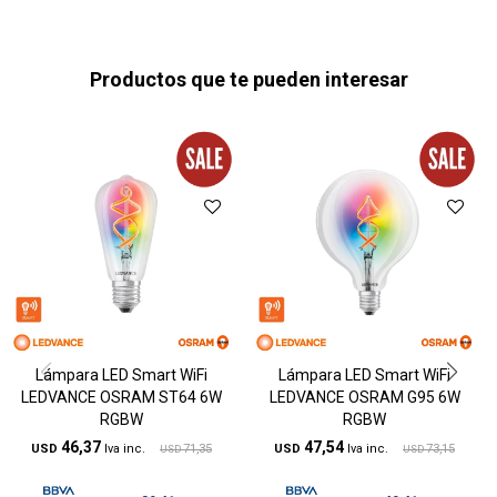
Productos que te pueden interesar
Lámpara LED Smart WiFi
Lámpara LED Smart WiFi
LEDVANCE OSRAM ST64 6W
LEDVANCE OSRAM G95 6W
RGBW
RGBW
46,37
47,54
USD
71,35
USD
73,15
USD
USD