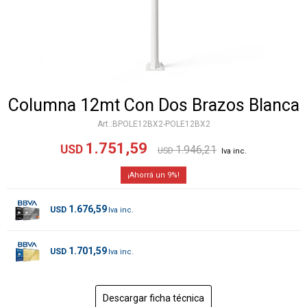
Columna 12mt Con Dos Brazos Blanca
BPOLE12BX2-POLE12BX2
1.751,59
USD
1.946,21
USD
9
1.676,59
USD
1.701,59
USD
Descargar ficha técnica