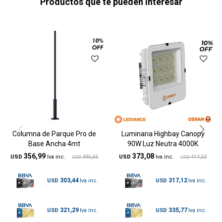
Productos que te pueden interesar
Columna de Parque Pro de
Luminaria Highbay Canopy
Base Ancha 4mt
90W Luz Neutra 4000K
356,99
373,08
USD
396,66
USD
414,53
USD
USD
303,44
317,12
USD
USD
321,29
335,77
USD
USD