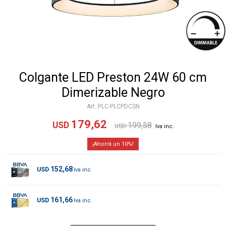
Colgante LED Preston 24W 60 cm
Dimerizable Negro
PLC-PLCPDCSN
179,62
USD
199,58
USD
10
152,68
USD
161,66
USD