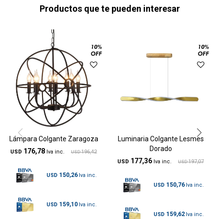
Productos que te pueden interesar
Lámpara Colgante Zaragoza
Luminaria Colgante Lesmes
Dorado
176,78
USD
196,42
USD
177,36
USD
197,07
USD
150,26
USD
150,76
USD
159,10
USD
159,62
USD