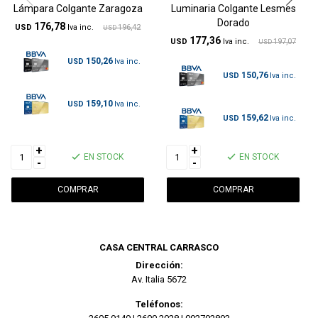
Lámpara Colgante Zaragoza
Luminaria Colgante Lesmes
Dorado
176,78
USD
196,42
USD
177,36
USD
197,07
USD
150,26
USD
150,76
USD
159,10
USD
159,62
USD
+
+
EN STOCK
EN STOCK
-
-
CASA CENTRAL CARRASCO
Dirección:
Av. Italia 5672
Teléfonos: