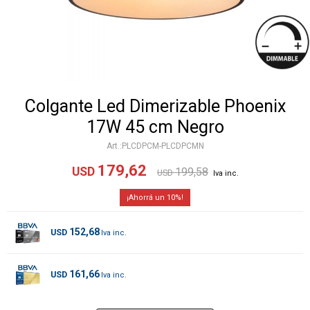
Colgante Led Dimerizable Phoenix
17W 45 cm Negro
PLCDPCM-PLCDPCMN
179,62
USD
199,58
USD
10
152,68
USD
161,66
USD