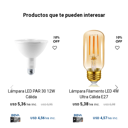
Productos que te pueden interesar
Lámpara LED PAR 30 12W
Lámpara Filamento LED 4W
Cálida
Ultra Cálida E27
5,36
5,38
USD
5,95
USD
5,98
USD
USD
4,56
4,57
USD
USD