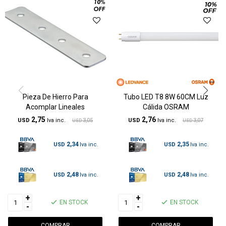
Pieza De Hierro Para
Tubo LED T8 8W 60CM Luz
Acomplar Lineales
Cálida OSRAM
2,75
2,76
USD
3,05
USD
3,07
USD
USD
2,34
2,35
USD
USD
2,48
2,48
USD
USD
+
+
EN STOCK
EN STOCK
-
-