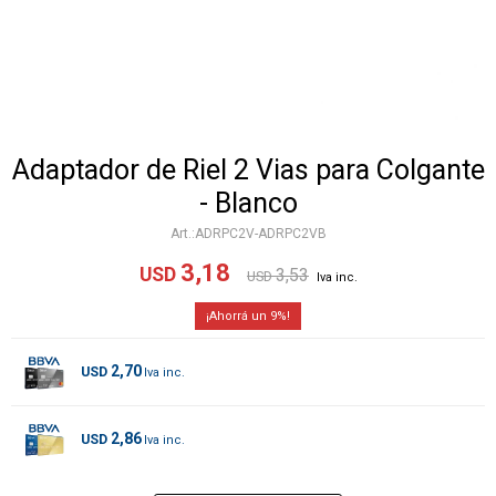
Adaptador de Riel 2 Vias para Colgante
- Blanco
ADRPC2V-ADRPC2VB
3,18
USD
3,53
USD
9
2,70
USD
2,86
USD