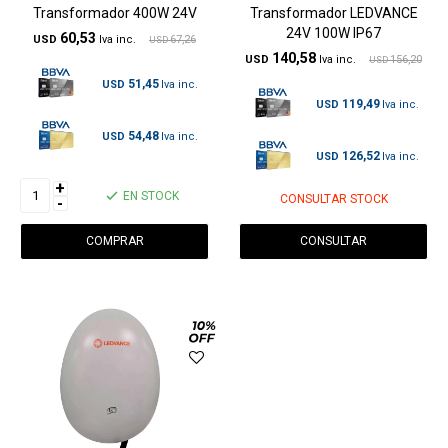
Transformador 400W 24V
Transformador LEDVANCE
24V 100W IP67
60,53
USD
67,26
USD
140,58
USD
156,20
USD
51,45
USD
119,49
USD
54,48
USD
126,52
USD
+
EN STOCK
CONSULTAR STOCK
-
CONSULTAR