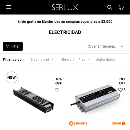

ELECTRICIDAD
Recientes
Quitar filtros
Filtrando por:
Electricidad
Ubicación:
Piso