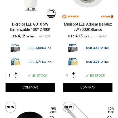
Dicroica LED GU10 5W
Minispot LED Adosar Bellalux
Dimerizable 100º 2700K
5W 3000K Blanco
4,12
4,15
USD
4,58
USD
4,61
USD
USD
3,50
3,53
USD
USD
3,71
3,74
USD
USD
+
+
EN STOCK
EN STOCK
-
-