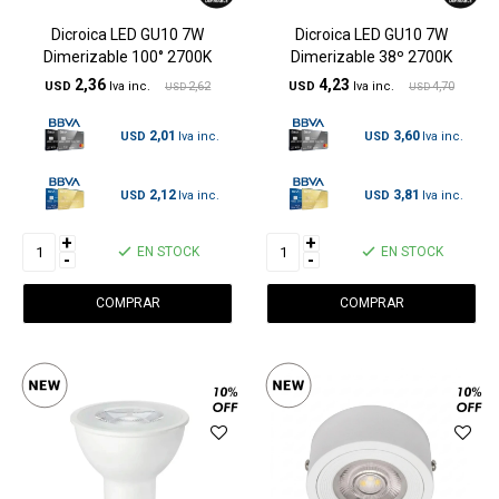
Dicroica LED GU10 7W
Dicroica LED GU10 7W
Dimerizable 100° 2700K
Dimerizable 38º 2700K
2,36
4,23
USD
2,62
USD
4,70
USD
USD
2,01
3,60
USD
USD
2,12
3,81
USD
USD
+
+
EN STOCK
EN STOCK
-
-