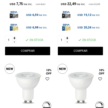
7,75
22,49
USD
8,61
USD
24,99
USD
USD
6,59
19,12
USD
USD
6,98
20,24
USD
USD
+
+
EN STOCK
EN STOCK
-
-