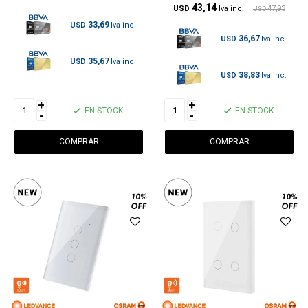
43,14
USD
47,93
USD
33,69
USD
36,67
USD
35,67
USD
38,83
USD
+
+
EN STOCK
EN STOCK
-
-