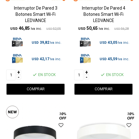
Interruptor De Pared 3
Interruptor De Pared 4
Botones Smart Wi-Fi
Botones Smart Wi-Fi
LEDVANCE
LEDVANCE
46,85
50,65
USD
52,05
USD
56,28
USD
USD
39,82
43,05
USD
USD
42,17
45,59
USD
USD
+
+
EN STOCK
EN STOCK
-
-