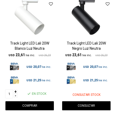
Track Light LED Lali 20W
Track Light LED Lali 20W
Blanco Luz Neutra
Negro Luz Neutra
23,61
23,61
USD
26,23
USD
26,23
USD
USD
20,07
20,07
USD
USD
21,25
21,25
USD
USD
+
EN STOCK
CONSULTAR STOCK
-
CONSULTAR