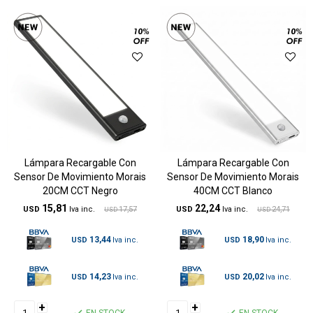
Lámpara Recargable Con
Lámpara Recargable Con
Sensor De Movimiento Morais
Sensor De Movimiento Morais
20CM CCT Negro
40CM CCT Blanco
15,81
22,24
USD
17,57
USD
24,71
USD
USD
13,44
18,90
USD
USD
14,23
20,02
USD
USD
+
+
EN STOCK
EN STOCK