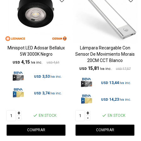
Minispot LED Adosar Bellalux
Lámpara Recargable Con
5W 3000K Negro
Sensor De Movimiento Morais
20CM CCT Blanco
4,15
USD
4,61
USD
15,81
USD
17,57
USD
3,53
USD
13,44
USD
3,74
USD
14,23
USD
+
+
EN STOCK
EN STOCK
-
-