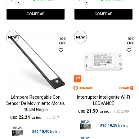
-
-
Lámpara Recargable Con
Interruptor Inteligente Wi-Fi
Sensor De Movimiento Morais
LEDVANCE
40CM Negro
21,50
USD
23,89
USD
22,24
USD
24,71
USD
18,28
USD
18,90
USD