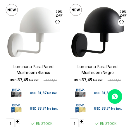
Luminaria Para Pared
Luminaria Para Pared
Mushroom Blanco
Mushroom Negro
37,49
37,49
USD
41,65
USD
41,65
USD
USD
31,87
31,87
USD
USD
33,74
33,74
USD
USD
+
+
EN STOCK
EN STOCK
-
-