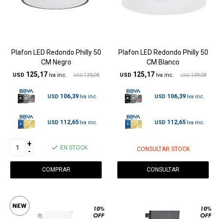
Plafon LED Redondo Philly 50
Plafon LED Redondo Philly 50
CM Negro
CM Blanco
125,17
125,17
USD
139,08
USD
139,08
USD
USD
106,39
106,39
USD
USD
112,65
112,65
USD
USD
+
EN STOCK
CONSULTAR STOCK
-
CONSULTAR