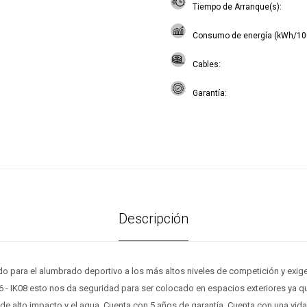
Tiempo de Arranque(s)
Consumo de energía (kWh/10
Cables
Garantía
Descripción
o para el alumbrado deportivo a los más altos niveles de competición y exig
6 - IK08 esto nos da seguridad para ser colocado en espacios exteriores ya que
de alto impacto y el agua. Cuenta con 5 años de garantía. Cuenta con una vida 