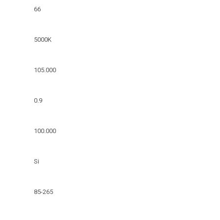
66
5000K
105.000
0.9
100.000
Si
85-265