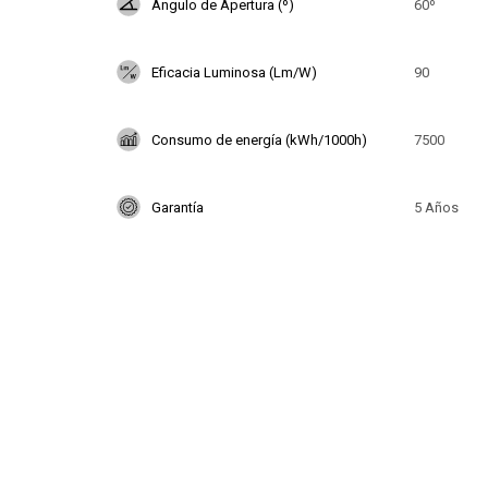
Angulo de Apertura (º)
60º
Eficacia Luminosa (Lm/W)
90
Consumo de energía (kWh/1000h)
7500
Garantía
5 Años