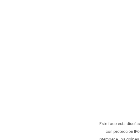
Este foco esta diseñad
con protección IP6
intemperie, los golpes 