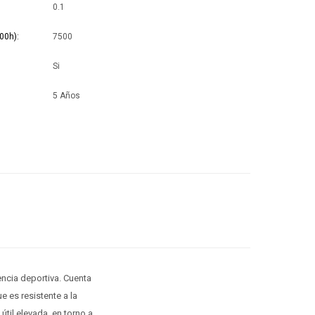
0.1
00h)
7500
Si
5 Años
encia deportiva. Cuenta
 es resistente a la
útil elevada, en torno a