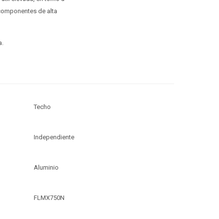
 componentes de alta
a.
Techo
Independiente
Aluminio
FLMX750N