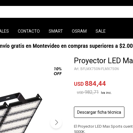
ALES
CONTACTO
SMART
OSRAM
SALE
Proyector LED Ma
BFLMX750N-FLMX750N
884,44
USD
982,71
USD
Descargar ficha técnica
El Proyector LED Max Sports cuent
5000K.