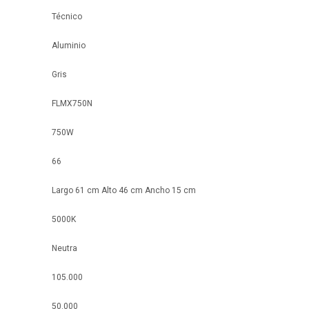
Técnico
Aluminio
Gris
FLMX750N
750W
66
Largo 61 cm Alto 46 cm Ancho 15 cm
5000K
Neutra
105.000
50.000