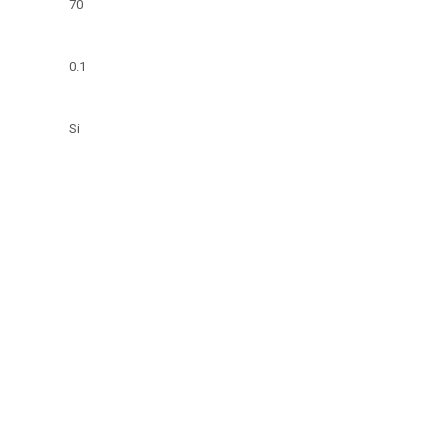
70
0.1
Si