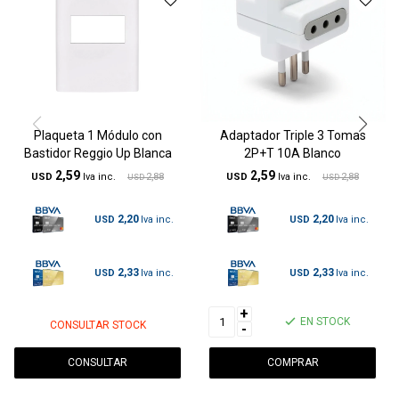
Plaqueta 1 Módulo con
Adaptador Triple 3 Tomas
Bastidor Reggio Up Blanca
2P+T 10A Blanco
2,59
2,59
USD
2,88
USD
2,88
USD
USD
2,20
2,20
USD
USD
2,33
2,33
USD
USD
+
EN STOCK
CONSULTAR STOCK
-
CONSULTAR