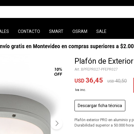
ALES
CONTACTO
SMART
OSRAM
SALE
Plafón de Exterio
BPFEPR027-PFEPR027
36,45
USD
40,50
USD
Descargar ficha técnica
Plafón exterior PRO en aluminio y 
Durabilidad superior a 50.000 hora