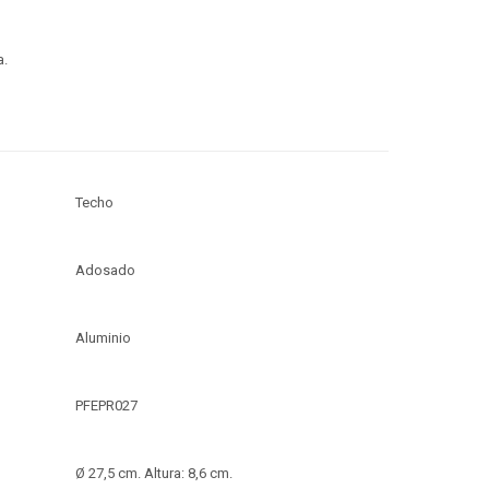
a.
Techo
Adosado
Aluminio
PFEPR027
Ø 27,5 cm. Altura: 8,6 cm.