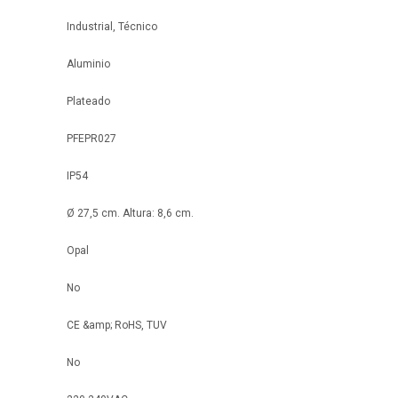
Industrial, Técnico
Aluminio
Plateado
PFEPR027
IP54
Ø 27,5 cm. Altura: 8,6 cm.
Opal
No
CE &amp; RoHS, TUV
No