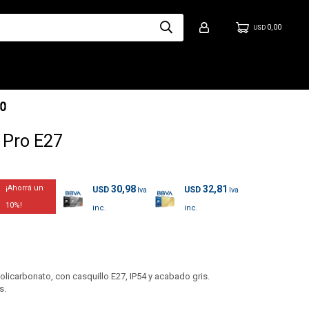
0,00
USD
r Pro E27
30,98
32,81
USD
USD
10
policarbonato, con casquillo E27, IP54 y acabado gris.
s.