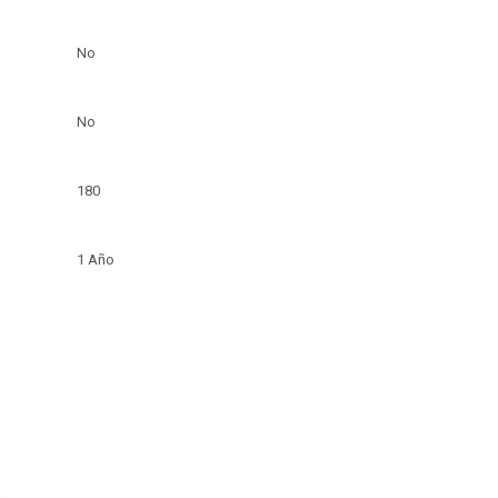
No
No
180
1 Año