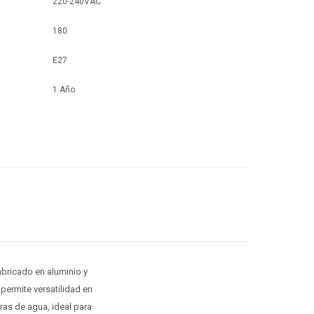
220-240VAC
180
E27
1 Año
Fabricado en aluminio y
permite versatilidad en
uras de agua, ideal para