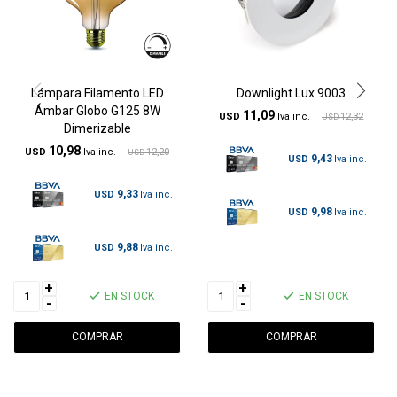
Lámpara Filamento LED
Downlight Lux 9003
Ámbar Globo G125 8W
11,09
USD
12,32
USD
Dimerizable
10,98
USD
12,20
USD
9,43
USD
9,33
USD
9,98
USD
9,88
USD
+
+
EN STOCK
EN STOCK
-
-