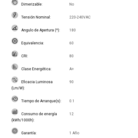
Dimerizable
No
Tensión Nominal
220-240VAC
Angulo de Apertura (º)
180
Equivalencia
60
CRI
80
Clase Energética
A+
Eficacia Luminosa
90
(Lm/W)
Tiempo de Arranque(s)
0.1
Consumo de energía
12
(kWh/1000h)
Garantía
1 Año