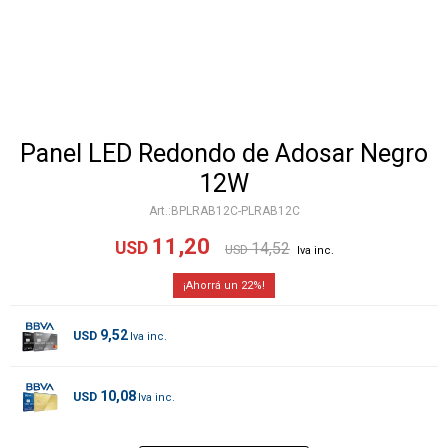
Panel LED Redondo de Adosar Negro
12W
BPLRAB12C-PLRAB12C
11,20
USD
14,52
USD
22
9,52
USD
10,08
USD