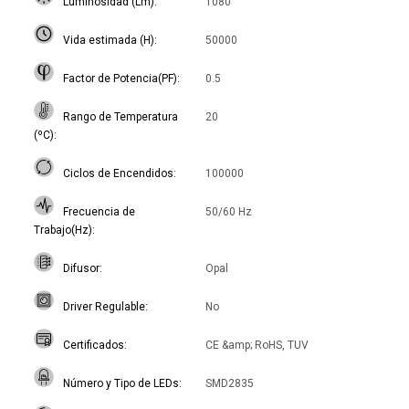
Luminosidad (Lm)
1080
Vida estimada (H)
50000
Factor de Potencia(PF)
0.5
Rango de Temperatura
20
(ºC)
Ciclos de Encendidos
100000
Frecuencia de
50/60 Hz
Trabajo(Hz)
Difusor
Opal
Driver Regulable
No
Certificados
CE &amp; RoHS, TUV
Número y Tipo de LEDs
SMD2835