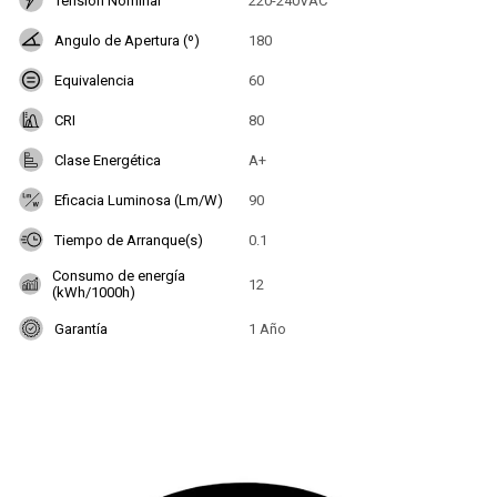
Tensión Nominal
220-240VAC
Angulo de Apertura (º)
180
Equivalencia
60
CRI
80
Clase Energética
A+
Eficacia Luminosa (Lm/W)
90
Tiempo de Arranque(s)
0.1
Consumo de energía
12
(kWh/1000h)
Garantía
1 Año