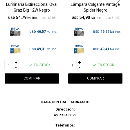
Luminaria Bidireccional Oval
Lámpara Colgante Vintage
Graz Big 12W Negro
Spider Negro
54,79
54,90
USD
60,88
USD
61,00
USD
USD
46,57
46,67
USD
USD
49,31
49,41
USD
USD
+
+
EN STOCK
EN STOCK
-
-
CASA CENTRAL CARRASCO
Dirección:
Av. Italia 5672
Teléfonos: