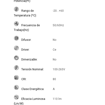
Potencia(PF)
Rango de
-20...+60
Temperatura (ºC)
Frecuencia de
50/60Hz
Trabajo(Hz)
Difusor
No
Driver
Ce
Dimerizable
No
Tensión Nominal
100-265V
CRI
80
Clase Energética
A
Eficacia Luminosa
110 lm
(Lm/W)