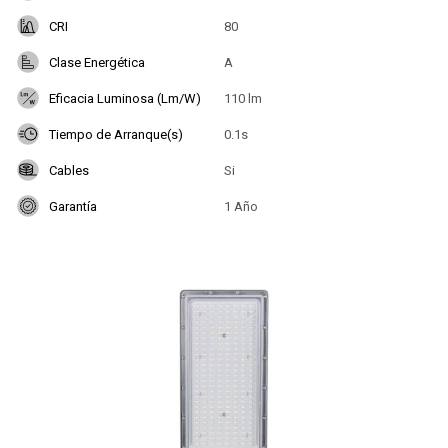
CRI
80
Clase Energética
A
Eficacia Luminosa (Lm/W)
110 lm
Tiempo de Arranque(s)
0.1s
Cables
Si
Garantía
1 Año