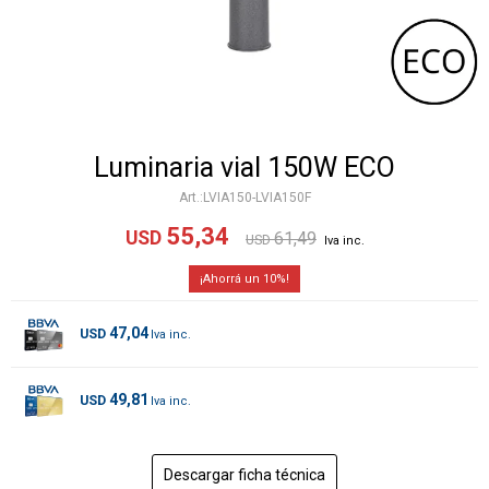
Luminaria vial 150W ECO
LVIA150-LVIA150F
55,34
USD
61,49
USD
10
47,04
USD
49,81
USD
Descargar ficha técnica