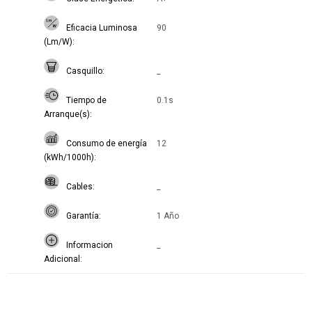
Eficacia Luminosa
90
(Lm/W)
Casquillo
_
Tiempo de
0.1s
Arranque(s)
Consumo de energía
12
(kWh/1000h)
Cables
_
Garantía
1 Año
Informacion
_
Adicional