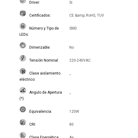
Driver
Si
Certificados
CE &amp; RoHS, TUV
Número y Tipo de
SMD
LEDs
Dimerizable
No
Tensión Nominal
220-240VAC
Clase aislamiento
_
eléctrico
Angulo de Apertura
_
(º)
Equivalencia
120W
CRI
80
Clase Energética
A+