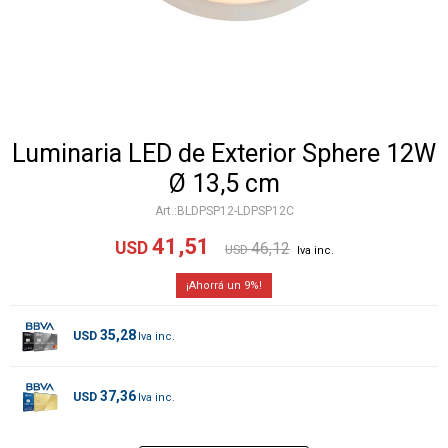
Luminaria LED de Exterior Sphere 12W
Ø 13,5 cm
BLDPSP12-LDPSP12C
41,51
USD
46,12
USD
9
35,28
USD
37,36
USD