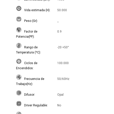
Vida estimada (H)
50.000
Peso (Gr)
_
Factor de
0.9
Potencia(PF)
Rango de
-20 +50°
Temperatura (ºC)
Ciclos de
100.000
Encendidos
Frecuencia de
50/60Hz
Trabajo(Hz)
Difusor
Opal
Driver Regulable
No