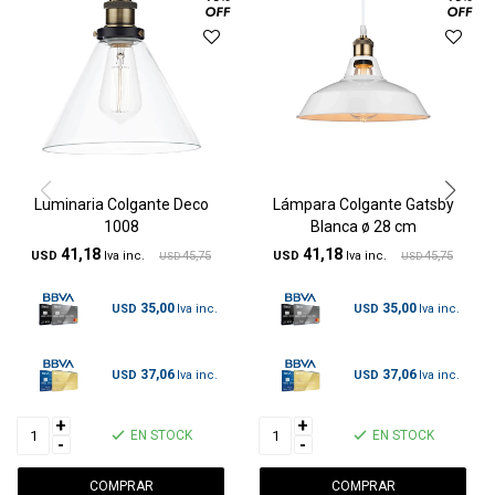
Luminaria Colgante Deco
Lámpara Colgante Gatsby
1008
Blanca ø 28 cm
41,18
41,18
USD
45,75
USD
45,75
USD
USD
35,00
35,00
USD
USD
37,06
37,06
USD
USD
+
+
EN STOCK
EN STOCK
-
-