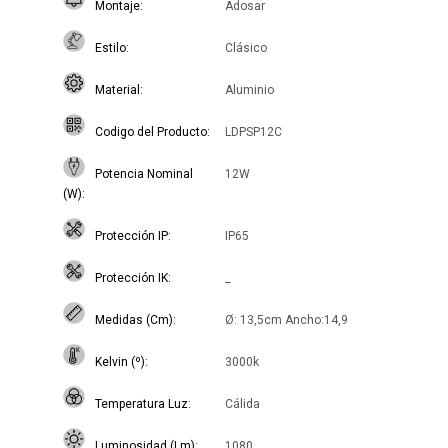
Montaje
Adosar
Estilo
Clásico
Material
Aluminio
Codigo del Producto
LDPSP12C
Potencia Nominal
12W
(W)
Protección IP
IP65
Protección IK
_
Medidas (Cm)
Ø: 13,5cm Ancho:14,9
Kelvin (º)
3000k
Temperatura Luz
Cálida
Luminosidad (Lm)
1080