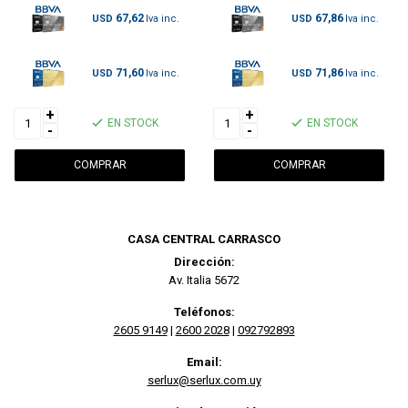
67,62
67,86
USD
USD
71,60
71,86
USD
USD
+
+
EN STOCK
EN STOCK
-
-
CASA CENTRAL CARRASCO
Dirección:
Av. Italia 5672
Teléfonos:
2605 9149
|
2600 2028
|
092792893
Email:
serlux@serlux.com.uy