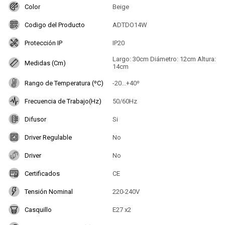
Color
Beige
Codigo del Producto
ADTDO14W
Protección IP
IP20
Largo: 30cm Diámetro: 12cm Altura:
Medidas (Cm)
14cm
Rango de Temperatura (ºC)
-20...+40º
Frecuencia de Trabajo(Hz)
50/60Hz
Difusor
Si
Driver Regulable
No
Driver
No
Certificados
CE
Tensión Nominal
220-240V
Casquillo
E27 x2