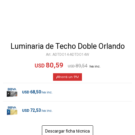
Luminaria de Techo Doble Orlando
ADTDO14-ADTDO14W
80,59
USD
89,54
USD
9
68,50
USD
72,53
USD
Descargar ficha técnica