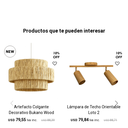
Productos que te pueden interesar
Artefacto Colgante
Lámpara de Techo Orientable
Decorativo Bukano Wood
Loto 2
79,55
79,84
USD
88,39
USD
88,71
USD
USD