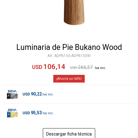
Luminaria de Pie Bukano Wood
ADPB150-ADPB150W
106,14
USD
266,37
USD
60
90,22
USD
95,53
USD
Descargar ficha técnica