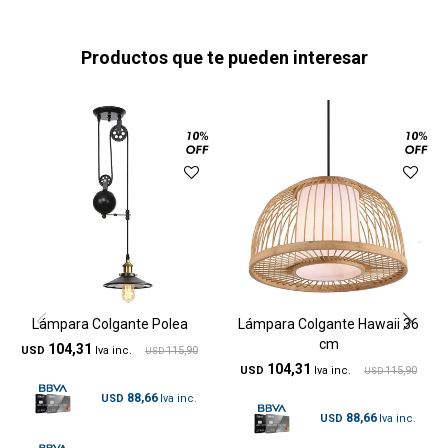
Productos que te pueden interesar
Lámpara Colgante Polea
Lámpara Colgante Hawaii 36
cm
104,31
USD
115,90
USD
104,31
USD
115,90
USD
88,66
USD
88,66
USD