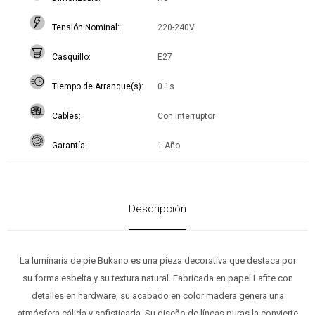
Tensión Nominal
220-240V
Casquillo
E27
Tiempo de Arranque(s)
0.1s
Cables
Con Interruptor
Garantía
1 Año
Descripción
La luminaria de pie Bukano es una pieza decorativa que destaca por
su forma esbelta y su textura natural. Fabricada en papel Lafite con
detalles en hardware, su acabado en color madera genera una
atmósfera cálida y sofisticada. Su diseño de líneas puras la convierte