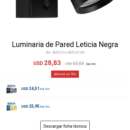
Luminaria de Pared Leticia Negra
ADPL010-ADPL010N
28,83
USD
32,03
USD
9
24,51
USD
25,95
USD
Descargar ficha técnica