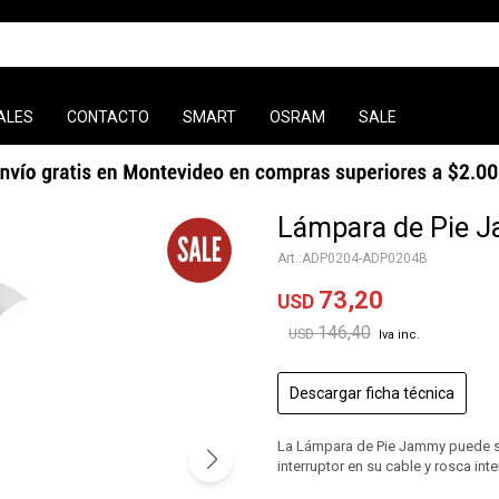
ALES
CONTACTO
SMART
OSRAM
SALE
Lámpara de Pie 
ADP0204-ADP0204B
73,20
USD
146,40
USD
Descargar ficha técnica
La Lámpara de Pie Jammy puede ser
interruptor en su cable y rosca int