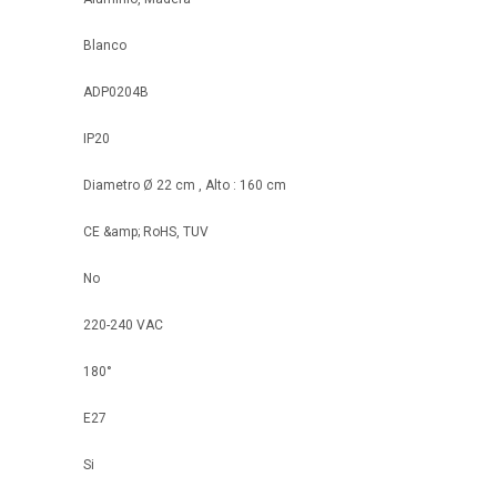
Blanco
ADP0204B
IP20
Diametro Ø 22 cm , Alto : 160 cm
CE &amp; RoHS, TUV
No
220-240 VAC
180°
E27
Si