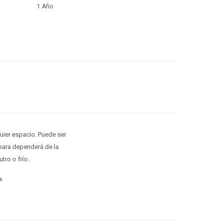
1 Año
uier espacio. Puede ser
mpara dependerá de la
ro o frío.
a.