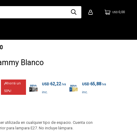
0,00
USD
Jammy Blanco
62,22
65,88
USD
USD
50
 utilizada en cualquier tipo de espacio. Cuenta con
erior para lampara E27. No incluye lámpara.