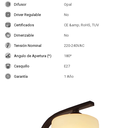
Difusor
Opal
Driver Regulable
No
Certificados
CE &amp; RoHS, TUV
Dimerizable
No
Tensión Nominal
220-240VAC
Angulo de Apertura (º)
180º
Casquillo
E27
Garantía
1 Año