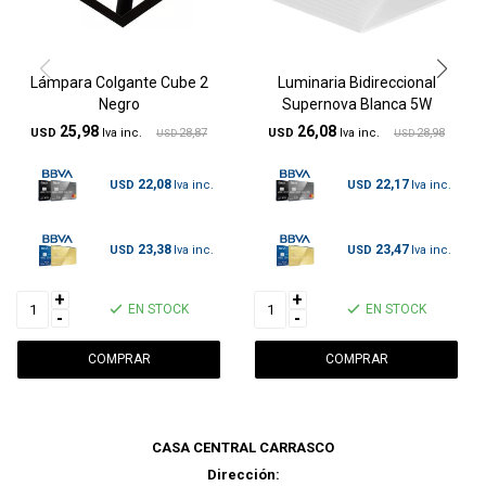
Lámpara Colgante Cube 2
Luminaria Bidireccional
Negro
Supernova Blanca 5W
25,98
26,08
USD
28,87
USD
28,98
USD
USD
22,08
22,17
USD
USD
23,38
23,47
USD
USD
+
+
EN STOCK
EN STOCK
-
-
CASA CENTRAL CARRASCO
Dirección: