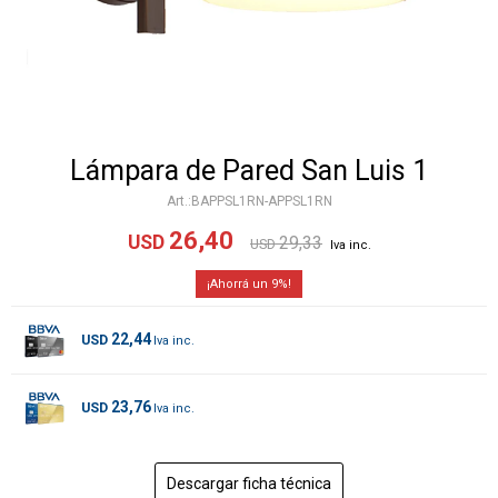
Lámpara de Pared San Luis 1
BAPPSL1RN-APPSL1RN
26,40
USD
29,33
USD
9
22,44
USD
23,76
USD
Descargar ficha técnica