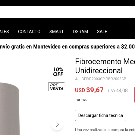
ALES
CONTACTO
SMART
OSRAM
SALE
Fibrocemento Med
Unidireccional
BFIBR2003CP-FIBR2003CP
39,67
USD
44,08
USD
Descargar ficha técnica
Una vez realizada la compra la en