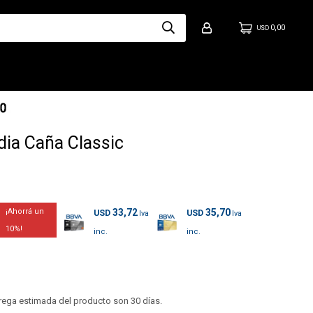
0,00
USD
ia Caña Classic
33,72
35,70
USD
USD
10
trega estimada del producto son 30 días.