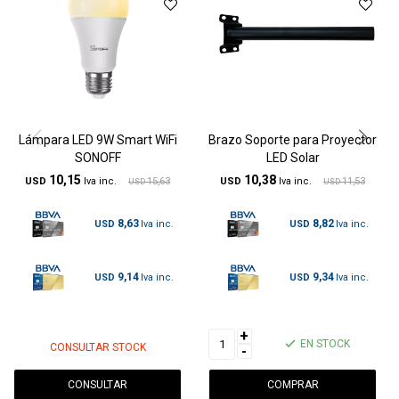
Lámpara LED 9W Smart WiFi
Brazo Soporte para Proyector
SONOFF
LED Solar
10,15
10,38
USD
15,63
USD
11,53
USD
USD
8,63
8,82
USD
USD
9,14
9,34
USD
USD
+
EN STOCK
CONSULTAR STOCK
-
CONSULTAR