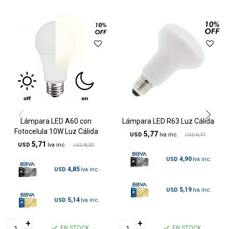
Lámpara LED A60 con
Lámpara LED R63 Luz Cálida
Fotocelula 10W Luz Cálida
5,77
USD
6,41
USD
5,71
USD
8,30
USD
4,90
USD
4,85
USD
5,19
USD
5,14
USD
+
+
EN STOCK
EN STOCK