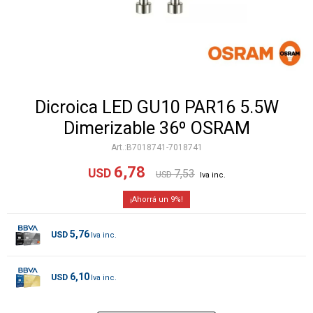
Dicroica LED GU10 PAR16 5.5W
Dimerizable 36º OSRAM
B7018741-7018741
6,78
USD
7,53
USD
9
5,76
USD
6,10
USD