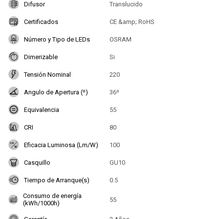
Difusor
Translucido
Certificados
CE &amp; RoHS
Número y Tipo de LEDs
OSRAM
Dimerizable
Si
Tensión Nominal
220
Angulo de Apertura (º)
36º
Equivalencia
55
CRI
80
Eficacia Luminosa (Lm/W)
100
Casquillo
GU10
Tiempo de Arranque(s)
0.5
Consumo de energía
55
(kWh/1000h)