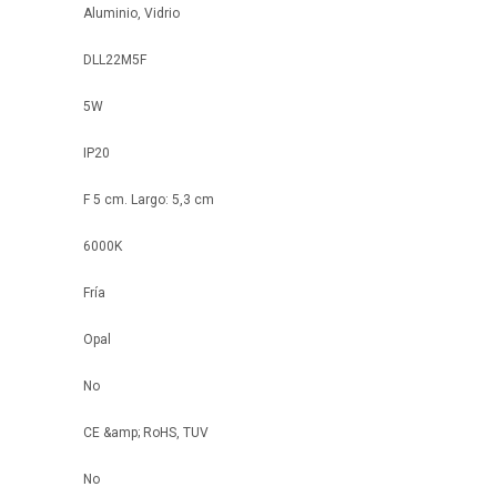
Aluminio, Vidrio
DLL22M5F
5W
IP20
F 5 cm. Largo: 5,3 cm
6000K
Fría
Opal
No
CE &amp; RoHS, TUV
No