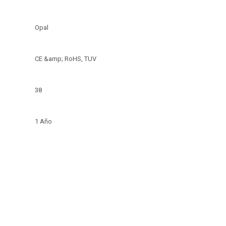
Opal
CE &amp; RoHS, TUV
38
1 Año