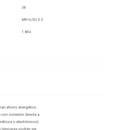
38
MR16/GU 5.3
1 Año
ran ahorro energético.
6 con conexión directa a
néticos o electrónicos)
s lámparas podrán ser