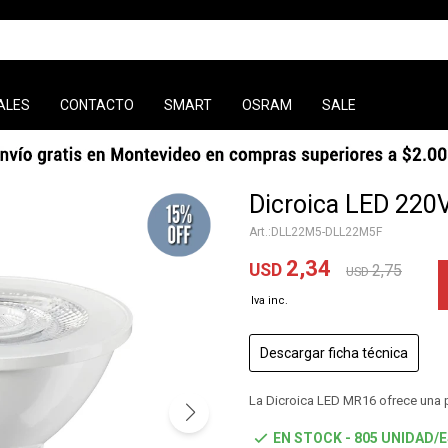
ALES
CONTACTO
SMART
OSRAM
SALE
Dicroica LED 220
DLL22M5-DLL22M5F
2,34
USD
2,75
USD
Descargar ficha técnica
La Dicroica LED MR16 ofrece una 
EN STOCK - 805 UNIDAD/