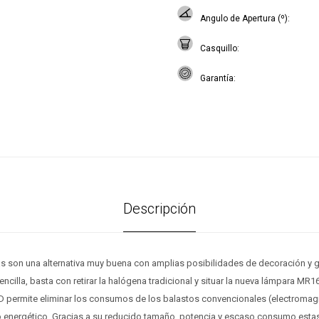
Angulo de Apertura (º)
Casquillo
Garantía
Descripción
as son una alternativa muy buena con amplias posibilidades de decoración y g
encilla, basta con retirar la halógena tradicional y situar la nueva lámpara MR1
ED permite eliminar los consumos de los balastos convencionales (electromag
 energético. Gracias a su reducido tamaño, potencia y escaso consumo esta