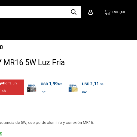
0,00
USD
V MR16 5W Luz Fría
1,99
2,11
USD
USD
14
potencia de 5W, cuerpo de aluminio y conexión MR16.
ES