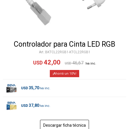
Controlador para Cinta LED RGB
BKTCL22RGB1-KTCL22RGB1
42,00
USD
46,67
USD
10
35,70
USD
37,80
USD
Descargar ficha técnica