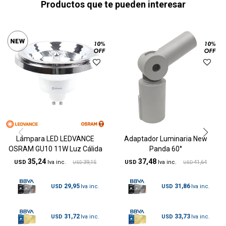
Productos que te pueden interesar
Lámpara LED LEDVANCE
Adaptador Luminaria New
OSRAM GU10 11W Luz Cálida
Panda 60°
35,24
37,48
USD
39,15
USD
41,64
USD
USD
29,95
31,86
USD
USD
31,72
33,73
USD
USD