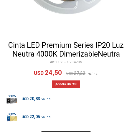
Cinta LED Premium Series IP20 Luz
Neutra 4000K DimerizableNeutra
CL20-CL20420N
24,50
USD
27,22
USD
9
20,83
USD
22,05
USD