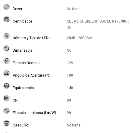
Driver
No tiene
Certificados
CE , RoHS, BIS, ERP, SDC M, Ra70/80+,
UL
Número y Tipo de LEDs
2835 120PCS/m
Dimerizable
No
Tensión Nominal
12V
Angulo de Apertura (º)
180
Equivalencia
140
CRI
80
Eficacia Luminosa (Lm/W)
90
Casquillo
No tiene