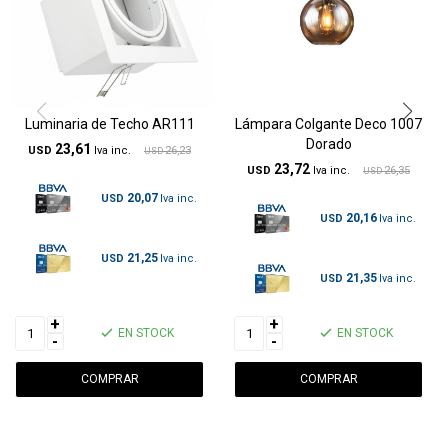
Luminaria de Techo AR111
Lámpara Colgante Deco 1007
Dorado
23,61
USD
26,23
USD
23,72
USD
26,35
USD
20,07
USD
20,16
USD
21,25
USD
21,35
USD
+
+
EN STOCK
EN STOCK
-
-