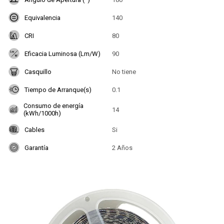
Equivalencia
140
CRI
80
Eficacia Luminosa (Lm/W)
90
Casquillo
No tiene
Tiempo de Arranque(s)
0.1
Consumo de energía
14
(kWh/1000h)
Cables
Si
Garantía
2 Años