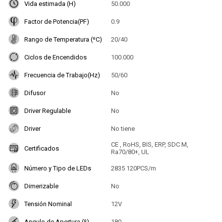
Vida estimada (H)
50.000
Factor de Potencia(PF)
0.9
Rango de Temperatura (ºC)
20/40
Ciclos de Encendidos
100.000
Frecuencia de Trabajo(Hz)
50/60
Difusor
No
Driver Regulable
No
Driver
No tiene
CE , RoHS, BIS, ERP, SDC M,
Certificados
Ra70/80+, UL
Número y Tipo de LEDs
2835 120PCS/m
Dimerizable
No
Tensión Nominal
12V
Angulo de Apertura (º)
180