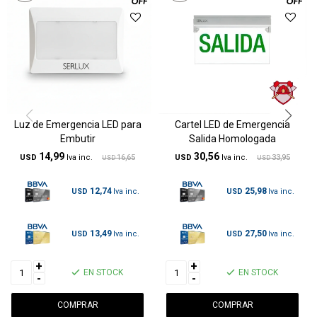
Luz de Emergencia LED para
Cartel LED de Emergencia
Embutir
Salida Homologada
14,99
30,56
USD
16,65
USD
33,95
USD
USD
12,74
25,98
USD
USD
13,49
27,50
USD
USD
+
+
EN STOCK
EN STOCK
-
-