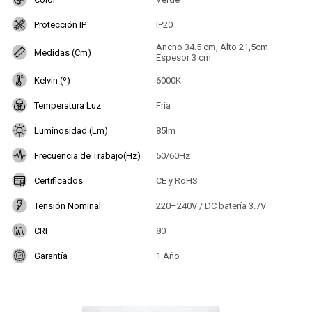
Protección IP
IP20
Ancho 34.5 cm, Alto 21,5cm
Medidas (Cm)
Espesor 3 cm
Kelvin (º)
6000K
Temperatura Luz
Fría
Luminosidad (Lm)
85lm
Frecuencia de Trabajo(Hz)
50/60Hz
Certificados
CE y RoHS
Tensión Nominal
220–240V / DC batería 3.7V
CRI
80
Garantía
1 Año