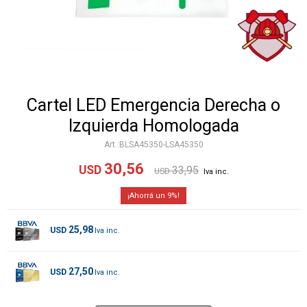
Cartel LED Emergencia Derecha o
Izquierda Homologada
BLSA45350-LSA45350
30,56
USD
33,95
USD
9
25,98
USD
27,50
USD