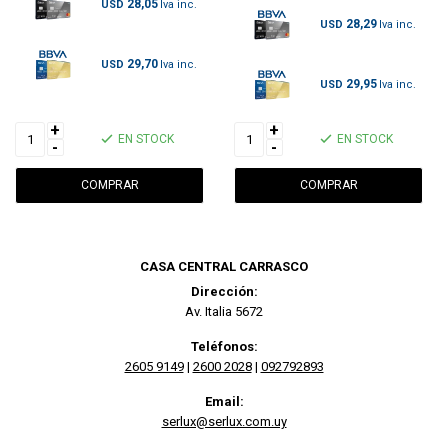
28,05
USD
28,29
USD
29,70
USD
29,95
USD
+
+
EN STOCK
EN STOCK
-
-
CASA CENTRAL CARRASCO
Dirección:
Av. Italia 5672
Teléfonos:
2605 9149
|
2600 2028
|
092792893
Email:
serlux@serlux.com.uy