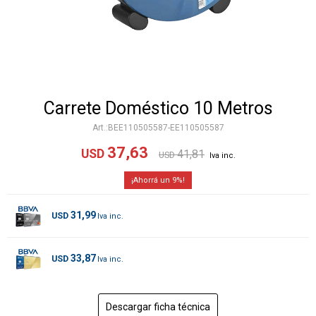
Carrete Doméstico 10 Metros
BEE110505587-EE110505587
37,63
USD
41,81
USD
9
31,99
USD
33,87
USD
Descargar ficha técnica